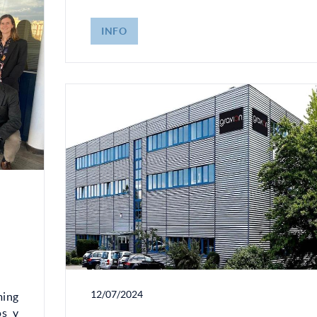
INFO
12/07/2024
ming
os y